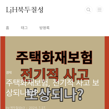
본문 바로가기
LjH북두칠성
홈
태그
방명록
경제
주택화재보험, 전기적 사고 보
상되나요?
by 북두칠성63
2024. 7. 27.