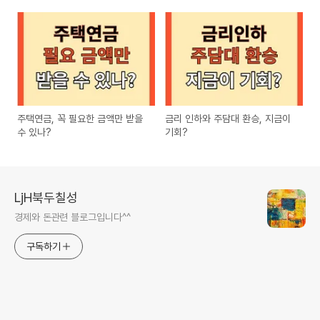
주택연금, 꼭 필요한 금액만 받을
금리 인하와 주담대 환승, 지금이
수 있나?
기회?
LjH북두칠성
경제와 돈관련 블로그입니다^^
구독하기