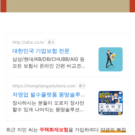
http://ubiz.co.kr
광고
대한민국 기업보험 전문
삼성/현대/KB/DB/CHUBB/AIG 등
모든 보험사 온라인 간편 비교견적
온라인 비교 견적
https://mongttangsolutions.com
광고
자영업 필수플랫폼 몽땅솔루션
장사만 집중할수 있는 플랫폼
장사하시는 분들이 오로지 장사만
할수 있게 나머지는 몽땅솔루션이
책임집니다. 세무.기장서비스/배달
앱매출다음날입금/포스기제공/화
재보험제공/SNS업체등록서비스
최근 지민 씨는
주택화재보험
을 가입하려다
약관의 복잡