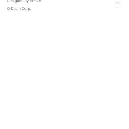
Designed by 티스토리
© Daum Corp.