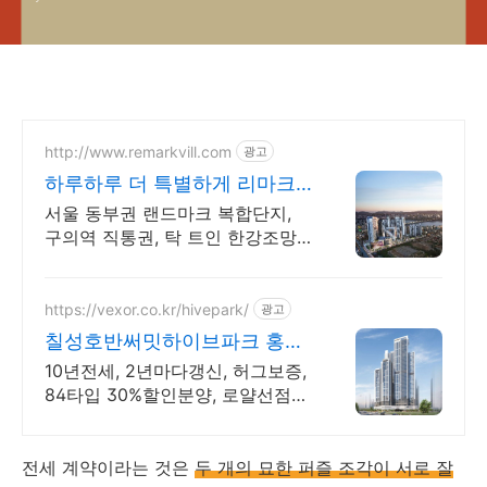
http://www.remarkvill.com
광고
하루하루 더 특별하게 리마크
빌 이스트폴
서울 동부권 랜드마크 복합단지,
구의역 직통권, 탁 트인 한강조망,
쇼핑권 슬세권
https://vexor.co.kr/hivepark/
광고
칠성호반써밋하이브파크 홍보
관 10년 전세임대
10년전세, 2년마다갱신, 허그보증,
84타입 30%할인분양, 로얄선점
빠르게문의
전세 계약이라는 것은
두 개의 묘한 퍼즐 조각이 서로 잘