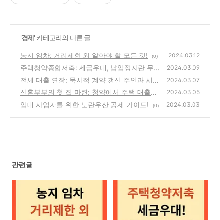
'
경제
' 카테고리의 다른 글
농지 임차: 거리제한 외 알아야 할 모든 것!
2024.03.12
(0)
주택청약종합저축: 세금우대, 납입정지란 무엇
2024.03.09
인가?
전세 대출 연장: 묵시적 계약 갱신 주인과 시
(0)
2024.03.07
비!
신혼부부의 첫 집 마련: 청약에서 주택 대출까
(0)
2024.03.05
지 알아보기!
임대 사업자를 위한 노란우산 공제 가이드!
(0)
2024.03.03
(0)
관련글