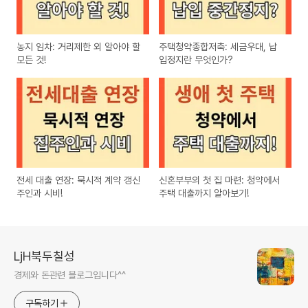
농지 임차: 거리제한 외 알아야 할
주택청약종합저축: 세금우대, 납
모든 것!
입정지란 무엇인가?
전세 대출 연장: 묵시적 계약 갱신
신혼부부의 첫 집 마련: 청약에서
주인과 시비!
주택 대출까지 알아보기!
LjH북두칠성
경제와 돈관련 블로그입니다^^
구독하기