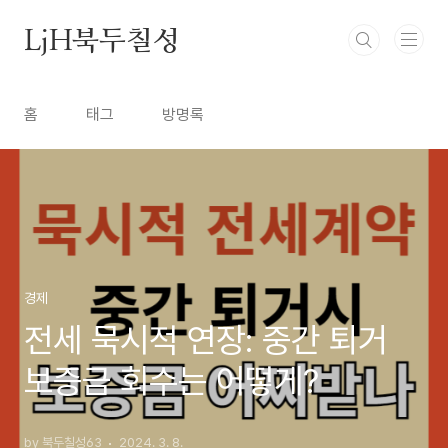
본문 바로가기
LjH북두칠성
홈
태그
방명록
경제
전세 묵시적 연장: 중간 퇴거
보증금 회수는 어떻게?
by 북두칠성63
2024. 3. 8.