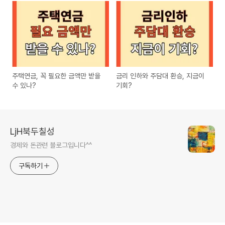
주택연금, 꼭 필요한 금액만 받을
금리 인하와 주담대 환승, 지금이
수 있나?
기회?
LjH북두칠성
경제와 돈관련 블로그입니다^^
구독하기