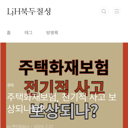
본문 바로가기
LjH북두칠성
홈
태그
방명록
경제
주택화재보험, 전기적 사고 보
상되나요?
by 북두칠성63
2024. 7. 27.