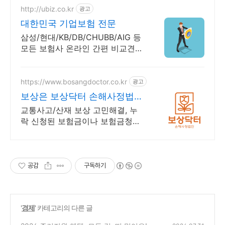
http://ubiz.co.kr
광고
대한민국 기업보험 전문
삼성/현대/KB/DB/CHUBB/AIG 등
모든 보험사 온라인 간편 비교견적
온라인 비교 견적
https://www.bosangdoctor.co.kr
광고
보상은 보상닥터 손해사정법인
8인의 전문 손해사정사
교통사고/산재 보상 고민해결, 누
락 신청된 보험금이나 보험금청구
까지 해결해드립니다 AI기반 특별
한 상담 서비스를 받아 보세요
공감
구독하기
'
경제
' 카테고리의 다른 글