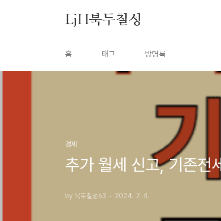
본문 바로가기
LjH북두칠성
홈
태그
방명록
경제
추가 월세 신고, 기존전
by 북두칠성63
2024. 7. 4.