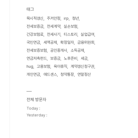
태그
묵시적갱신
주거안정
irp
청년
전세보증금
전세계약
실손보험
건강보험료
전세사기
티스토리
실업급여
국민연금
세액공제
확정일자
금융위원회
전세보증보험
공인중개사
소득공제
연금저축펀드
보증금
노후준비
세금
hug
고용보험
육아휴직
계약갱신청구권
개인연금
애드센스
청약통장
연말정산
전체 방문자
Today :
Yesterday :