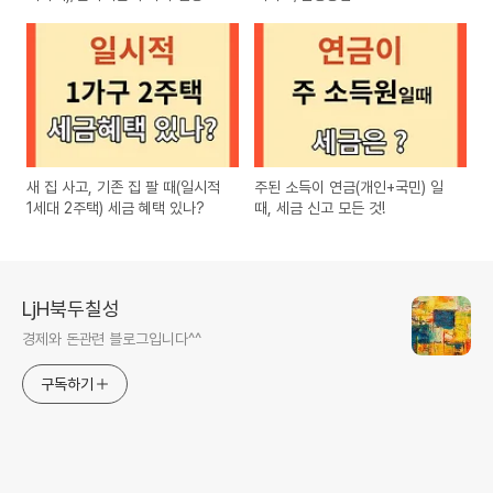
새 집 사고, 기존 집 팔 때(일시적
주된 소득이 연금(개인+국민) 일
1세대 2주택) 세금 혜택 있나?
때, 세금 신고 모든 것!
LjH북두칠성
경제와 돈관련 블로그입니다^^
구독하기