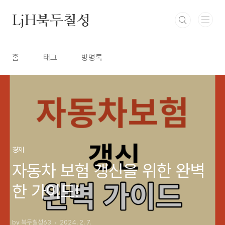
본문 바로가기
LjH북두칠성
홈
태그
방명록
경제
자동차 보험 갱신을 위한 완벽
한 가이드!
by 북두칠성63
2024. 2. 7.