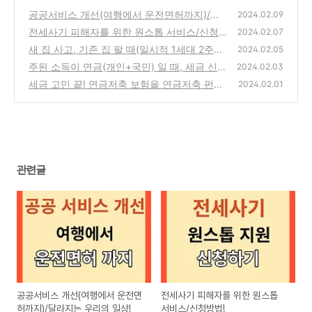
공공서비스 개선(여행에서 운전면허까지)/달
2024.02.09
라지는 우리의 일상!
전세사기 피해자를 위한 원스톱 서비스/신청
(0)
2024.02.07
방법!
새 집 사고, 기존 집 팔 때(일시적 1세대 2주택)
(0)
2024.02.05
세금 혜택 있나?
주된 소득이 연금(개인+국민) 일 때, 세금 신고
(0)
2024.02.03
모든 것!
세금 고민 끝! 연금저축 보험을 연금저축 펀드
(0)
2024.02.01
로!
(0)
관련글
공공서비스 개선(여행에서 운전면
전세사기 피해자를 위한 원스톱
허까지)/달라지는 우리의 일상!
서비스/신청방법!