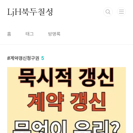
본문 바로가기
LjH북두칠성
홈
태그
방명록
계약갱신청구권
5